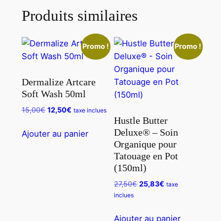
Produits similaires
Pot
"The
Ones"
Promo !
Promo !
(30ml)
Dermalize Artcare
Soft Wash 50ml
Le
Le
15,00
€
12,50
€
taxe inclues
Hustle Butter
prix
prix
Deluxe® – Soin
initial
actuel
Ajouter au panier
était :
est :
Organique pour
15,00€.
12,50€.
Tatouage en Pot
(150ml)
Le
Le
27,50
€
25,83
€
taxe
prix
prix
inclues
initial
actuel
était :
est :
Ajouter au panier