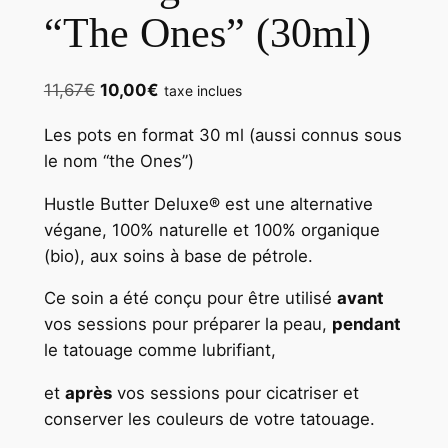
“The Ones” (30ml)
Le
Le
11,67
€
10,00
€
taxe inclues
prix
prix
Les pots en format 30 ml (aussi connus sous
initial
actuel
le nom “the Ones”)
était :
est :
11,67€.
10,00€.
Hustle Butter Deluxe® est une alternative
végane, 100% naturelle et 100% organique
(bio), aux soins à base de pétrole.
Ce soin a été conçu pour être utilisé
avant
vos sessions pour préparer la peau,
pendant
le tatouage comme lubrifiant,
et
après
vos sessions pour cicatriser et
conserver les couleurs de votre tatouage.