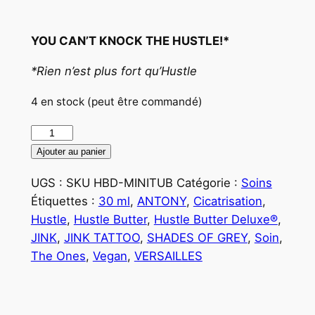
YOU CAN’T KNOCK THE HUSTLE!*
*Rien n’est plus fort qu’Hustle
4 en stock (peut être commandé)
quantité
de
Ajouter au panier
Hustle
UGS :
SKU HBD-MINITUB
Catégorie :
Soins
Butter
Étiquettes :
30 ml
,
ANTONY
,
Cicatrisation
,
Deluxe®
Hustle
,
Hustle Butter
,
Hustle Butter Deluxe®
,
–
JINK
,
JINK TATTOO
,
SHADES OF GREY
,
Soin
,
Soin
The Ones
,
Vegan
,
VERSAILLES
Organique
Pour
Tatouage
En