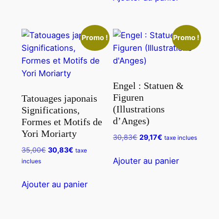
27,50€.
25,83€.
Promo !
Promo !
Engel : Statuen &
Figuren
Tatouages japonais
(Illustrations
Significations,
d’Anges)
Formes et Motifs de
Yori Moriarty
Le
Le
30,83
€
29,17
€
taxe inclues
prix
prix
Le
Le
35,00
€
30,83
€
taxe
initial
actuel
Ajouter au panier
prix
prix
inclues
était :
est :
initial
actuel
30,83€.
29,17€.
était :
est :
Ajouter au panier
35,00€.
30,83€.